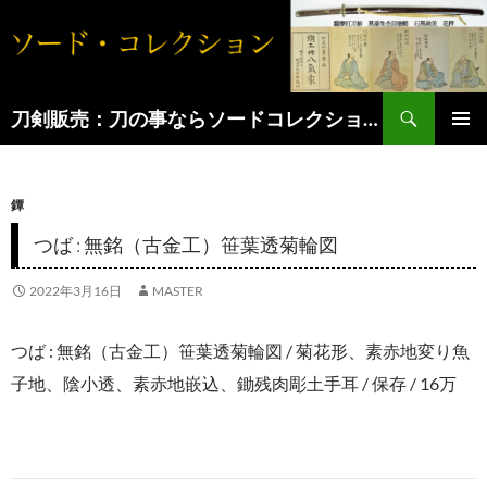
コ
ン
テ
検
ン
刀剣販売：刀の事ならソードコレクションへ
索
ツ
へ
鐔
ス
キ
つば : 無銘（古金工）笹葉透菊輪図
ッ
2022年3月16日
MASTER
プ
つば : 無銘（古金工）笹葉透菊輪図 / 菊花形、素赤地変り魚
子地、陰小透、素赤地嵌込、鋤残肉彫土手耳 / 保存 / 16万