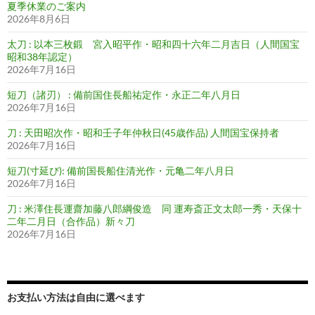
夏季休業のご案内
2026年8月6日
太刀 : 以本三枚鍛 宮入昭平作・昭和四十六年二月吉日（人間国宝
昭和38年認定）
2026年7月16日
短刀（諸刃） : 備前国住長船祐定作・永正二年八月日
2026年7月16日
刀 : 天田昭次作・昭和壬子年仲秋日(45歳作品) 人間国宝保持者
2026年7月16日
短刀(寸延び): 備前国長船住清光作・元亀二年八月日
2026年7月16日
刀 : 米澤住長運齋加藤八郎綱俊造 同 運寿斎正文太郎一秀・天保十
二年二月日（合作品）新々刀
2026年7月16日
お支払い方法は自由に選べます