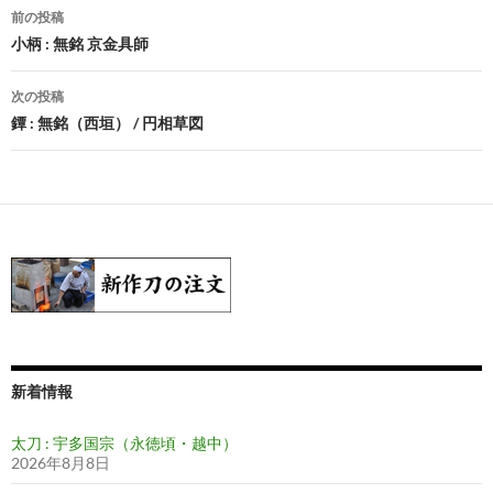
投
前の投稿
稿
小柄 : 無銘 京金具師
ナ
次の投稿
ビ
鐔 : 無銘（西垣） / 円相草図
ゲ
ー
シ
ョ
ン
新着情報
太刀 : 宇多国宗（永徳頃・越中）
2026年8月8日