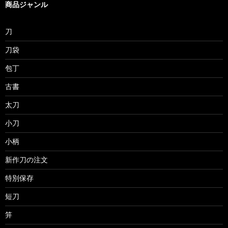
商品ジャンル
刀
刀袋
包丁
古書
太刀
小刀
小柄
新作刀の注文
特別保存
短刀
笄