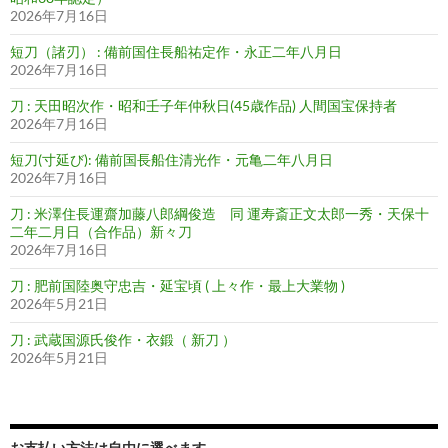
2026年7月16日
短刀（諸刃） : 備前国住長船祐定作・永正二年八月日
2026年7月16日
刀 : 天田昭次作・昭和壬子年仲秋日(45歳作品) 人間国宝保持者
2026年7月16日
短刀(寸延び): 備前国長船住清光作・元亀二年八月日
2026年7月16日
刀 : 米澤住長運齋加藤八郎綱俊造 同 運寿斎正文太郎一秀・天保十
二年二月日（合作品）新々刀
2026年7月16日
刀 : 肥前国陸奥守忠吉・延宝頃 ( 上々作・最上大業物 )
2026年5月21日
刀 : 武蔵国源氏俊作・衣鍛（ 新刀 ）
2026年5月21日
お支払い方法は自由に選べます