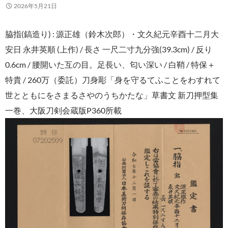
2026年5月21日
脇指(鎬造り) : 源正雄（鈴木次郎）・文久紀元辛酉十二月大
安日 永井英順 (上作) / 長さ 一尺二寸九分強(39.3cm) / 反り
0.6cm / 腰開いた互の目。足長い、匂い深い / 白鞘 / 特保＋
特貴 / 260万（委託）刀身彫「身を守るてふことをわすれて
世とともにをさまるさやのうちかたな」草書文 新刀押型集
一巻、大阪刀剣会蔵版P360所載