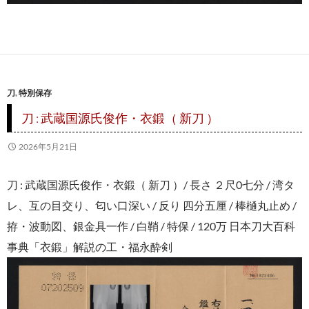
刀
,
特別保存
刀 : 武蔵国源氏俊作・衣鍛（ 新刀 ）
2026年5月21日
刀 : 武蔵国源氏俊作・衣鍛（ 新刀 ）/ 長さ ２尺0七分 / 湾タ
レ、互の目交り、匂い口深い / 反り 四分五厘 / 棒樋丸止め /
拵・波動図、銀金具一作 / 白鞘 / 特保 / 120万 日本刀大百科
事典「衣鍛」解説の工・福永酔剣