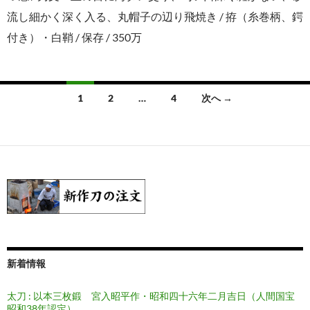
流し細かく深く入る、丸帽子の辺り飛焼き / 拵（糸巻柄、鍔
付き）・白鞘 / 保存 / 350万
投
1
2
…
4
次へ →
稿
ナ
ビ
ゲ
ー
シ
ョ
新着情報
ン
太刀 : 以本三枚鍛 宮入昭平作・昭和四十六年二月吉日（人間国宝
昭和38年認定）