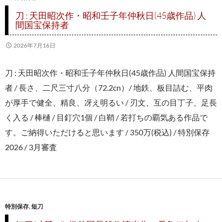
刀 : 天田昭次作・昭和壬子年仲秋日(45歳作品) 人
間国宝保持者
2026年7月16日
刀 : 天田昭次作・昭和壬子年仲秋日(45歳作品) 人間国宝保持
者 / 長さ、二尺三寸八分（72.2cn）/ 地鉄、板目詰む、平肉
が厚手で健全、精良、冴え明るい / 刃文、互の目丁子、足長
く入る / 棒樋 / 目釘穴1個 / 白鞘 / 若打ちの覇気ある作品で
す。ご納得いただけると思います / 350万(税込) / 特別保存
2026 / 3月審査
特別保存
,
短刀