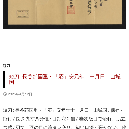
短刀
短刀 : 長谷部国重・「応」安元年十一月日 山城
国
2026年4月12日
短刀 : 長谷部国重・「応」安元年十一月日 山城国 / 保存 /
拵付 / 長さ 九寸八分強 / 目釘穴２個 / 地鉄 板目で流れ、肌立
つ感 / 刃文 互の目に湾タレ交り、匂い口深く斑がない、砂