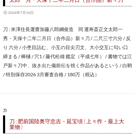
2026年7月16日
刀 : 米澤住長運齋加藤八郎綱俊造 同 運寿斎正文太郎一
秀・天保十二年二月日（合作品）新々刀 / 二尺三寸六分 / 反
り 六分 / 小杢目詰む、小互の目尖刃文、大小交互に匂い口
締まる / 棒樋 / 穴1 / 藤代松雄 鑑定（平成七年） / 書物では江
戸新々刀中、抜き出た備前伝を焼く作品があるという / 白鞘
/ 特別保存2026 3月審査合格 / 180万（税込）
刀
刀 : 肥前国陸奥守忠吉・延宝頃 ( 上々作・最上大
業物 )