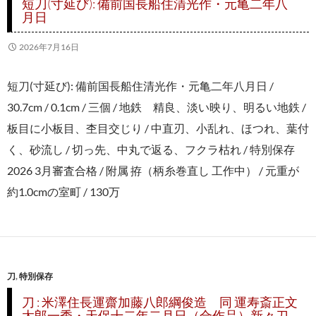
短刀(寸延び): 備前国長船住清光作・元亀二年八
月日
2026年7月16日
短刀(寸延び): 備前国長船住清光作・元亀二年八月日 /
30.7cm / 0.1cm / 三個 / 地鉄 精良、淡い映り、明るい地鉄 /
板目に小板目、杢目交じり / 中直刃、小乱れ、ほつれ、葉付
く、砂流し / 切っ先、中丸で返る、フクラ枯れ / 特別保存
2026 3月審査合格 / 附属 拵（柄糸巻直し 工作中） / 元重が
約1.0cmの室町 / 130万
刀
,
特別保存
刀 : 米澤住長運齋加藤八郎綱俊造 同 運寿斎正文
太郎一秀・天保十二年二月日（合作品）新々刀