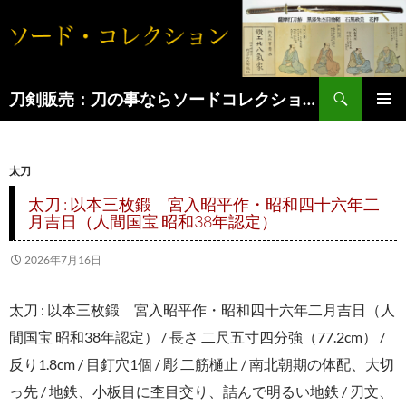
コ
ン
テ
検
ン
刀剣販売：刀の事ならソードコレクションへ
索
ツ
へ
太刀
ス
キ
太刀 : 以本三枚鍛 宮入昭平作・昭和四十六年二
月吉日（人間国宝 昭和38年認定）
ッ
プ
2026年7月16日
太刀 : 以本三枚鍛 宮入昭平作・昭和四十六年二月吉日（人
間国宝 昭和38年認定） / 長さ 二尺五寸四分強（77.2cm） /
反り1.8cm / 目釘穴1個 / 彫 二筋樋止 / 南北朝期の体配、大切
っ先 / 地鉄、小板目に杢目交り、詰んで明るい地鉄 / 刃文、