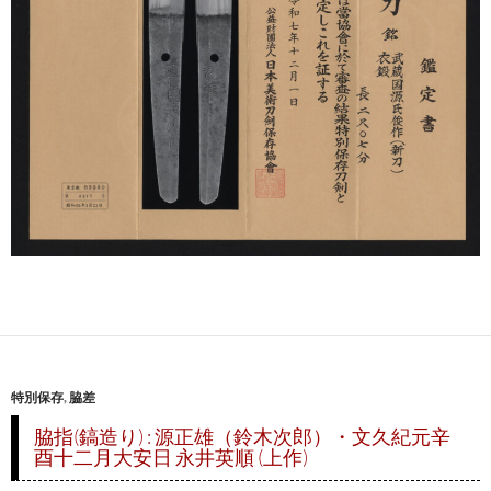
特別保存
,
脇差
脇指(鎬造り) : 源正雄（鈴木次郎）・文久紀元辛
酉十二月大安日 永井英順 (上作)