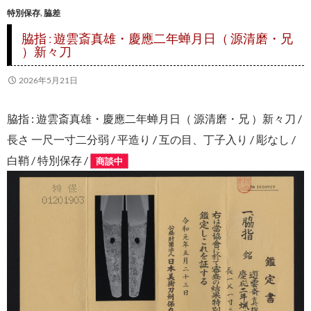
特別保存
,
脇差
脇指 : 遊雲斎真雄・慶應二年蝉月日（ 源清磨・兄
）新々刀
2026年5月21日
脇指 : 遊雲斎真雄・慶應二年蝉月日（ 源清磨・兄 ）新々刀 /
長さ 一尺一寸二分弱 / 平造り / 互の目、丁子入り / 彫なし /
白鞘 / 特別保存 /
商談中