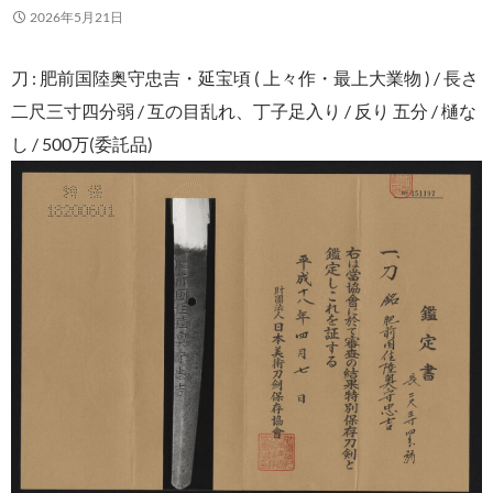
2026年5月21日
刀 : 肥前国陸奥守忠吉・延宝頃 ( 上々作・最上大業物 ) / 長さ
二尺三寸四分弱 / 互の目乱れ、丁子足入り / 反り 五分 / 樋な
し / 500万(委託品)