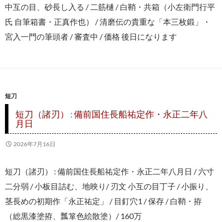
中互の目、砂長し入る / 二筋樋 / 白鞘・共箱（小左衛門行平
氏 自筆箱書・正真作也） / 清磨伝の貴重な「本三枚鍛」・
宮入一門の筆頭者 / 審査中 / 価格 後日になります
短刀
短刀（諸刃） : 備前国住長船祐定作・永正二年八
月日
2026年7月16日
短刀（諸刃） : 備前国住長船祐定作・永正二年八月日 / 六寸
二分弱 / 小板目詰む、地映り/ 刃文 小互の目丁子 / 小振り、
茎長めの初期作「永正祐定」 / 目釘穴1 / 保存 / 白鞘・拵
（総黒漆塗拵、瓢箪色絵散塗）/ 160万