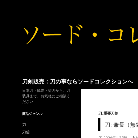
コ
ン
テ
ン
ツ
へ
ス
キ
ッ
検
刀剣販売：刀の事ならソードコレクションへ
プ
索
日本刀・脇差・短刀から、刀
装具まで、お気軽にご相談く
ださい
刀
,
重要刀剣
商品ジャンル
刀 : 兼長（
刀
刀袋
2026年1月5日