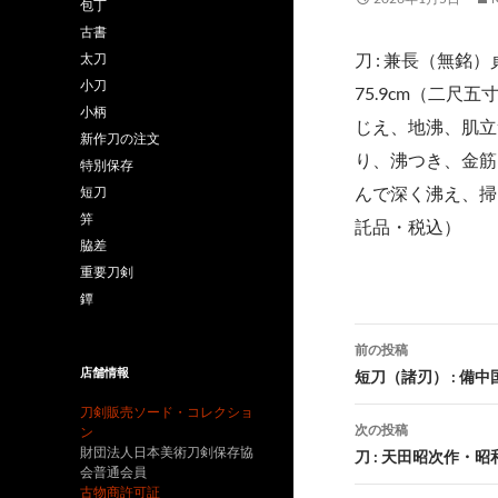
包丁
古書
刀 : 兼長（無銘）
太刀
小刀
75.9cm（二尺五寸
小柄
じえ、地沸、肌立
新作刀の注文
り、沸つき、金筋
特別保存
んで深く沸え、掃き掛
短刀
笄
託品・税込）
脇差
重要刀剣
鐔
投
前の投稿
稿
店舗情報
短刀（諸刃） : 備
ナ
刀剣販売ソード・コレクショ
次の投稿
ン
ビ
財団法人日本美術刀剣保存協
刀 : 天田昭次作・昭
会普通会員
ゲ
古物商許可証