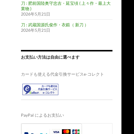
刀 : 肥前国陸奥守忠吉・延宝頃 ( 上々作・最上大
業物 )
2026年5月21日
刀 : 武蔵国源氏俊作・衣鍛（ 新刀 ）
2026年5月21日
お支払い方法は自由に選べます
カードも使える代金引換サービスe-コレクト
PayPal によるお支払い