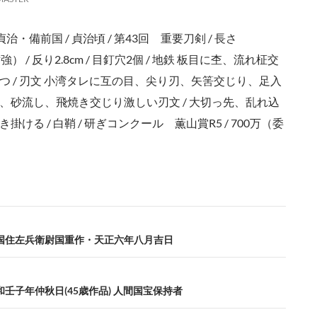
貞治・備前国 / 貞治頃 / 第43回 重要刀剣 / 長さ
強） / 反り2.8cm / 目釘穴2個 / 地鉄 板目に杢、流れ柾交
つ / 刃文 小湾タレに互の目、尖り刃、矢筈交じり、足入
、砂流し、飛焼き交じり激しい刃文 / 大切っ先、乱れ込
ける / 白鞘 / 研ぎコンクール 薫山賞R5 / 700万（委
中国住左兵衛尉国重作・天正六年八月吉日
和壬子年仲秋日(45歳作品) 人間国宝保持者