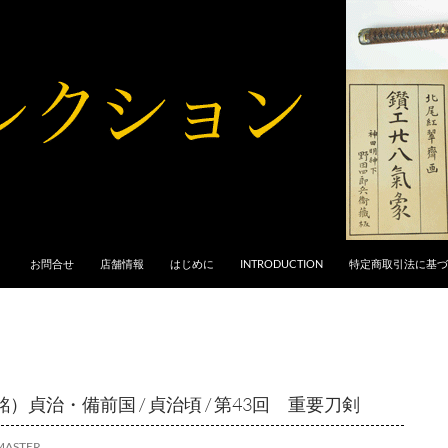
お問合せ
店舗情報
はじめに
INTRODUCTION
特定商取引法に基づ
無銘）貞治・備前国 / 貞治頃 / 第43回 重要刀剣
MASTER