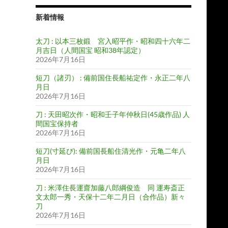
新着情報
太刀 : 以本三枚鍛 宮入昭平作・昭和四十六年二
月吉日（人間国宝 昭和38年認定）
2026年7月16日
短刀（諸刃） : 備前国住長船祐定作・永正二年八
月日
2026年7月16日
刀 : 天田昭次作・昭和壬子年仲秋日(45歳作品) 人
間国宝保持者
2026年7月16日
短刀(寸延び): 備前国長船住清光作・元亀二年八
月日
2026年7月16日
刀 : 米澤住長運齋加藤八郎綱俊造 同 運寿斎正
文太郎一秀・天保十二年二月日（合作品）新々
刀
2026年7月16日