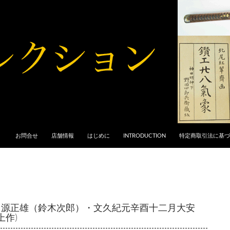
お問合せ
店舗情報
はじめに
INTRODUCTION
特定商取引法に基づ
) : 源正雄（鈴木次郎）・文久紀元辛酉十二月大安
上作)