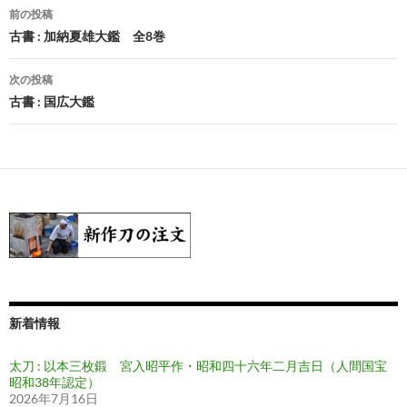
投
前の投稿
稿
古書 : 加納夏雄大鑑 全8巻
ナ
次の投稿
ビ
古書 : 国広大鑑
ゲ
ー
シ
ョ
ン
新着情報
太刀 : 以本三枚鍛 宮入昭平作・昭和四十六年二月吉日（人間国宝
昭和38年認定）
2026年7月16日