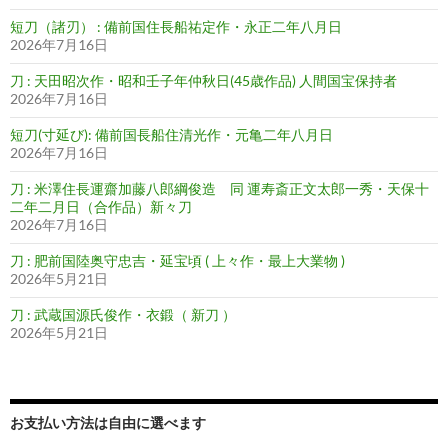
短刀（諸刃） : 備前国住長船祐定作・永正二年八月日
2026年7月16日
刀 : 天田昭次作・昭和壬子年仲秋日(45歳作品) 人間国宝保持者
2026年7月16日
短刀(寸延び): 備前国長船住清光作・元亀二年八月日
2026年7月16日
刀 : 米澤住長運齋加藤八郎綱俊造 同 運寿斎正文太郎一秀・天保十
二年二月日（合作品）新々刀
2026年7月16日
刀 : 肥前国陸奥守忠吉・延宝頃 ( 上々作・最上大業物 )
2026年5月21日
刀 : 武蔵国源氏俊作・衣鍛（ 新刀 ）
2026年5月21日
お支払い方法は自由に選べます