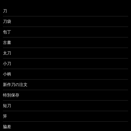
刀
刀袋
包丁
古書
太刀
小刀
小柄
新作刀の注文
特別保存
短刀
笄
脇差