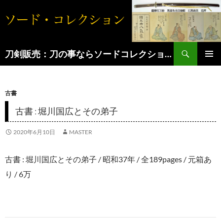
コ
ン
テ
検
ン
刀剣販売：刀の事ならソードコレクションへ
索
ツ
へ
古書
ス
キ
古書 : 堀川国広とその弟子
ッ
2020年6月10日
MASTER
プ
古書 : 堀川国広とその弟子 / 昭和37年 / 全189pages / 元箱あ
り / 6万